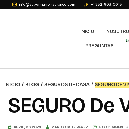
info@supermarioinsurance.com
+1 832-803-0015
INICIO
NOSOTR
PREGUNTAS
INICIO
/
BLOG
/
SEGUROS DE CASA
/
SEGURO DE VI
SEGURO De V
ABRIL, 28 2024
MARIO CRUZ PÉREZ
NO COMMENTS