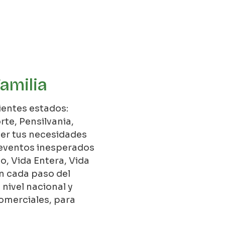
Familia
ientes estados:
orte, Pensilvania,
cer tus necesidades
a eventos inesperados
o, Vida Entera, Vida
en cada paso del
nivel nacional y
omerciales, para