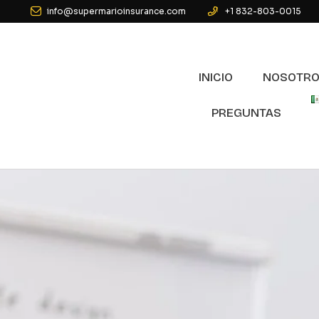
info@supermarioinsurance.com
+1 832-803-0015
INICIO
NOSOTR
PREGUNTAS