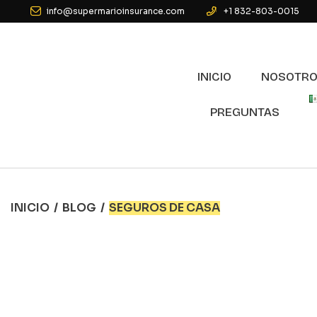
info@supermarioinsurance.com
+1 832-803-0015
INICIO
NOSOTR
PREGUNTAS
INICIO
/
BLOG
/
SEGUROS DE CASA